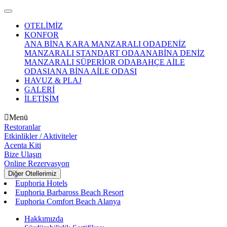
OTELİMİZ
KONFOR
ANA BINA KARA MANZARALI ODA
DENIZ
MANZARALI STANDART ODA
ANABINA DENIZ
MANZARALI SÜPERIOR ODA
BAHÇE AILE
ODASI
ANA BINA AILE ODASI
HAVUZ & PLAJ
GALERİ
İLETİŞİM
Menü
Restoranlar
Etkinlikler / Aktiviteler
Acenta Kiti
Bize Ulaşın
Online Rezervasyon
Diğer Otellerimiz
Euphoria Hotels
Euphoria Barbaross Beach Resort
Euphoria Comfort Beach Alanya
Hakkımızda